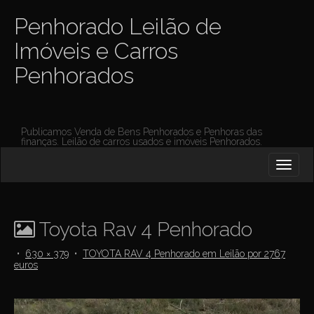
Penhorado Leilão de
Imóveis e Carros
Penhorados
Publicamos Venda de Bens Penhorados e Penhoras das
finanças. Leilão de carros usados e imóveis Penhorados.
M
S
K
A
I
I
P
T
N
O
Toyota Rav 4 Penhorado
M
C
O
E
•
630 × 379
•
TOYOTA RAV 4 Penhorado em Leilão por 2767
N
euros
N
T
E
U
N
T