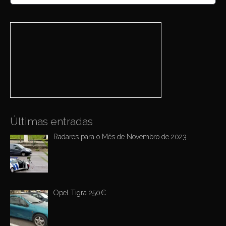
a
a
v
r
i
c
h
g
f
a
o
r
t
:
i
o
n
Últimas entradas
Radares para o Mês de Novembro de 2023
Opel Tigra 250€