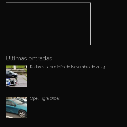
i
r
c
g
h
a
f
o
t
r
i
:
o
n
Últimas entradas
Radares para o Mês de Novembro de 2023
Opel Tigra 250€