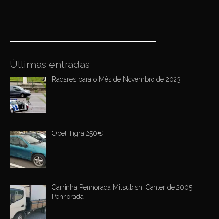
o
t
r
i
:
o
n
Últimas entradas
Radares para o Mês de Novembro de 2023
Opel Tigra 250€
Carrinha Penhorada Mitsubishi Canter de 2005
Penhorada