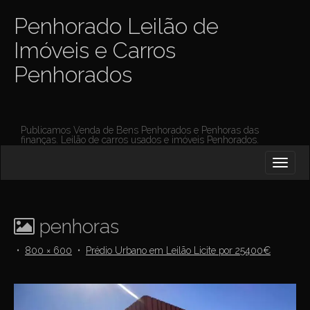
Penhorado Leilão de
Imóveis e Carros
Penhorados
Publicamos Venda de Bens Penhorados e Penhoras das
finanças. Leilão de carros usados e imóveis Penhorados.
M
S
K
A
I
I
P
T
N
O
penhoras
M
C
O
E
•
800 × 600
•
Prédio Urbano em Leilão Licite por 25400€
N
N
T
E
U
N
T