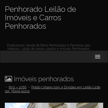
Penhorado Leilão de
Imóveis e Carros
Penhorados
Publicamos Venda de Bens Penhorados e Penhoras das
finanças. Leilão de carros usados e imóveis Penhorados.
M
S
K
A
I
I
P
T
N
O
Imóveis penhorados
M
C
O
E
•
800 × 1066
•
Prédio Urbano com 4 Divisões em Leilão Licite
N
por 36444 euros
N
T
E
U
N
T