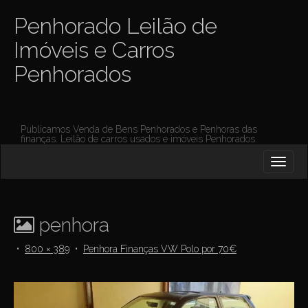
Penhorado Leilão de
Imóveis e Carros
Penhorados
Publicamos Venda de Bens Penhorados e Penhoras das
finanças. Leilão de carros usados e imóveis Penhorados.
M
S
K
A
I
I
P
T
N
O
penhora
M
C
O
E
•
800 × 389
•
Penhora Finanças VW Polo por 70€
N
N
T
E
U
N
T