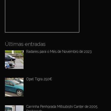
h
g
f
a
o
r
t
:
i
o
n
Últimas entradas
Radares para o Mês de Novembro de 2023
Opel Tigra 250€
Carrinha Penhorada Mitsubishi Canter de 2005