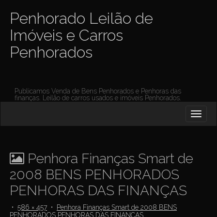
Penhorado Leilão de
Imóveis e Carros
Penhorados
Publicamos Venda de Bens Penhorados e Penhoras das
finanças. Leilão de carros usados e imóveis Penhorados.
M
S
K
A
I
I
P
T
N
O
Penhora Finanças Smart de
M
C
O
2008 BENS PENHORADOS
E
N
N
PENHORAS DAS FINANÇAS
T
E
U
N
•
586 × 457
•
Penhora Finanças Smart de 2008 BENS
PENHORADOS PENHORAS DAS FINANÇAS
T