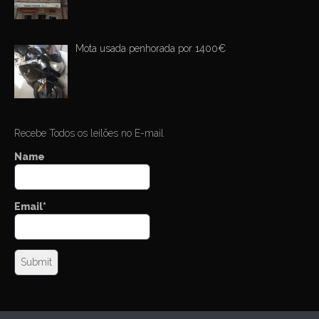
Mota usada penhorada por 1400€
Recebe Todos os leilões no E-mail
Name
Email*