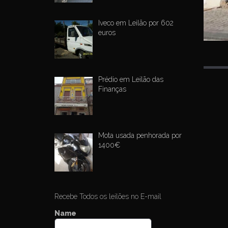
Iveco em Leilão por 602
euros
Prédio em Leilão das
P
Finanças
o
s
t
Mota usada penhorada por
n
1400€
a
v
i
g
Recebe Todos os leilões no E-mail
a
Name