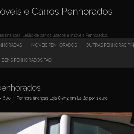
óveis e Carros Penhorados
 finanças. Leilão de carros usados e imóveis Penhorados.
ENHORADAS
IMÓVEIS PENHORADOS
OUTRAS PENHORAS FI
BENS PENHORADOS FAQ
enhorados
× 600
•
Penhora finanças Loja 85m2 em Leilão por 1 euro