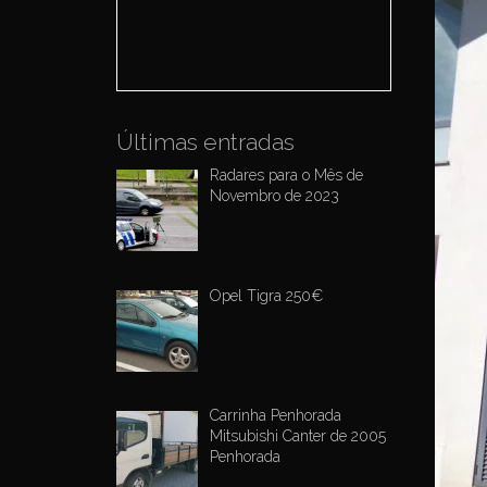
o
r
:
Últimas entradas
Radares para o Mês de
Novembro de 2023
Opel Tigra 250€
Carrinha Penhorada
Mitsubishi Canter de 2005
Penhorada