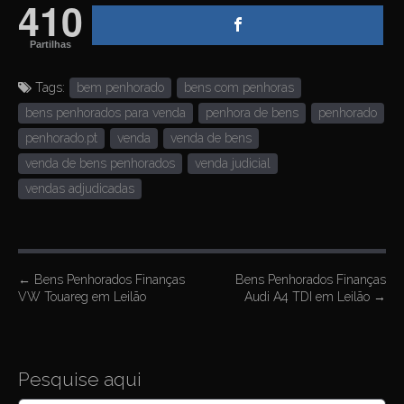
410
Partilhas
Tags:
bem penhorado
bens com penhoras
bens penhorados para venda
penhora de bens
penhorado
penhorado.pt
venda
venda de bens
venda de bens penhorados
venda judicial
vendas adjudicadas
P
←
Bens Penhorados Finanças
Bens Penhorados Finanças
VW Touareg em Leilão
Audi A4 TDI em Leilão
→
o
s
t
Pesquise aqui
n