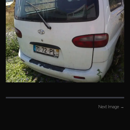
P
Next Image
→
o
s