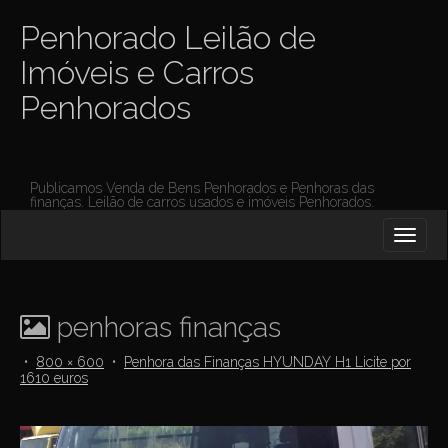
Penhorado Leilão de
Imóveis e Carros
Penhorados
Publicamos Venda de Bens Penhorados e Penhoras das
finanças. Leilão de carros usados e imóveis Penhorados.
M
S
K
A
I
I
P
T
N
O
penhoras finanças
M
C
O
E
•
800 × 600
•
Penhora das Finanças HYUNDAY H1 Licite por
N
1610 euros
N
T
E
U
N
T