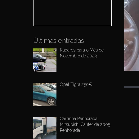
o
r
:
Últimas entradas
Radares para o Mês de
Novembro de 2023
Opel Tigra 250€
P
o
s
Carrinha Penhorada
t
Mitsubishi Canter de 2005
Penhorada
n