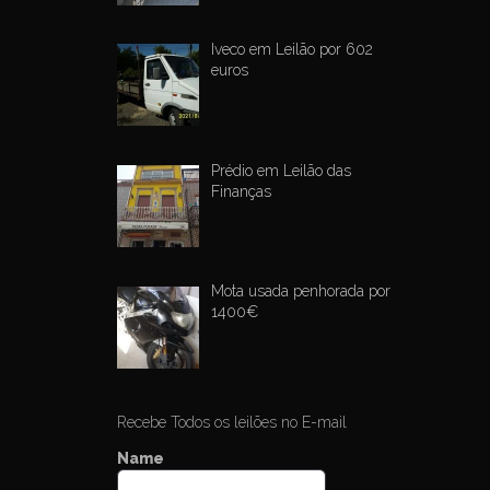
a
v
Iveco em Leilão por 602
i
euros
g
a
t
Prédio em Leilão das
i
Finanças
o
n
Mota usada penhorada por
1400€
Recebe Todos os leilões no E-mail
Name