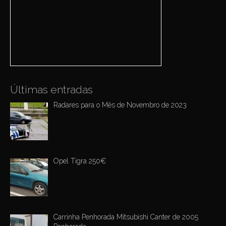
h
g
f
a
o
r
t
:
i
o
n
Últimas entradas
Radares para o Mês de Novembro de 2023
Opel Tigra 250€
Carrinha Penhorada Mitsubishi Canter de 2005