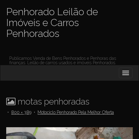
Penhorado Leilão de
Imóveis e Carros
Penhorados
Publicamos Venda de Bens Penhorados e Penhoras das
finanças. Leilão de carros usados e imóveis Penhorados.
M
S
K
A
I
I
P
T
N
O
motas penhoradas
M
C
O
E
•
800 × 389
•
Motociclo Penhorado Pela Melhor Oferta
N
N
T
E
U
N
T