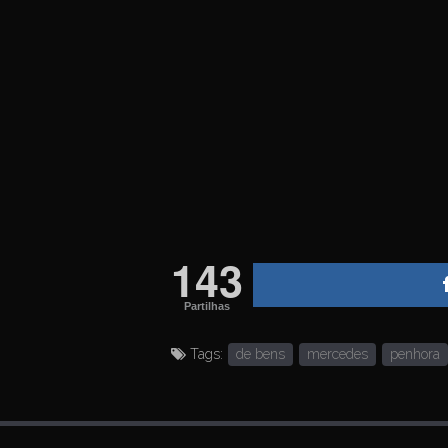
143
Partilhas
Tags:
de bens
mercedes
penhora