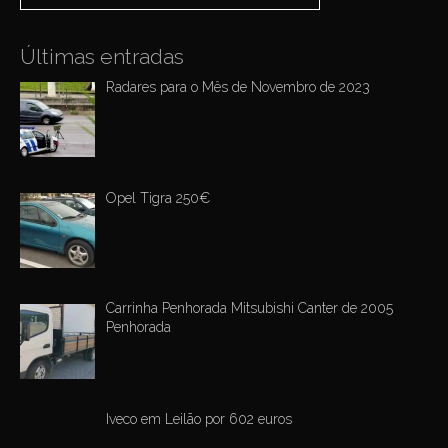
n
Últimas entradas
Radares para o Mês de Novembro de 2023
Opel Tigra 250€
Carrinha Penhorada Mitsubishi Canter de 2005
Penhorada
Iveco em Leilão por 602 euros