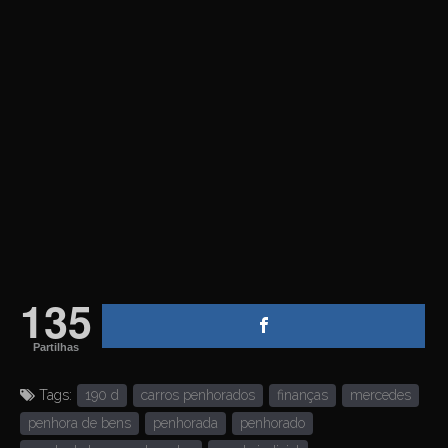
135
Partilhas
Tags:
190 d
carros penhorados
finanças
mercedes
penhora de bens
penhorada
penhorado