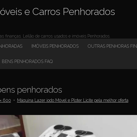
óveis e Carros Penhorados
 finanças. Leilão de carros usados e imóveis Penhorados.
ENHORADAS
IMÓVEIS PENHORADOS
OUTRAS PENHORAS FI
BENS PENHORADOS FAQ
ens penhorados
× 600
•
Máquina Lazer iodo Móvel e Ploter Licite pela melhor oferta