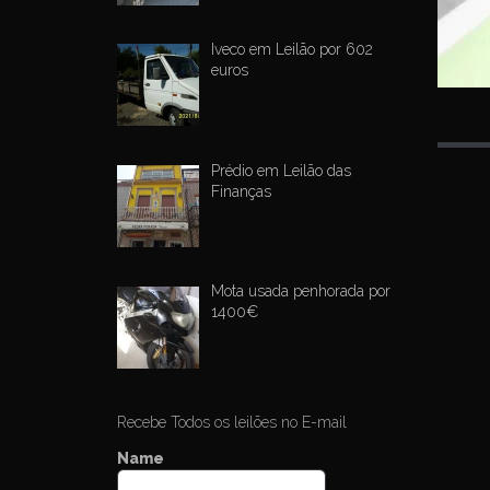
Iveco em Leilão por 602
euros
Prédio em Leilão das
P
Finanças
o
s
t
Mota usada penhorada por
n
1400€
a
v
i
g
Recebe Todos os leilões no E-mail
a
Name