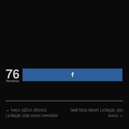
76
Partilhas
P
←
Iveco 35E10 2800cc
Seat Ibiza diesel Licitação 350
Licitação 1291 euros (vendido)
euros
→
o
s