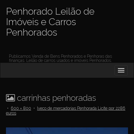
Penhorado Leilão de
Imóveis e Carros
Penhorados
Publicamos Venda de Bens Penhorados e Penhoras das
finanças. Leilão de carros usados e imóveis Penhorados.
M
S
K
A
I
I
P
T
N
O
carrinhas penhoradas
M
C
O
E
•
600 × 800
•
Iveco de mercadorias Penhorada Licite por 2286
N
euros
N
T
E
U
N
T