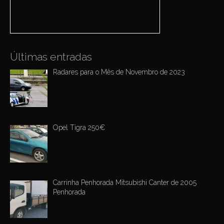
r
i
:
o
n
Últimas entradas
Radares para o Mês de Novembro de 2023
Opel Tigra 250€
Carrinha Penhorada Mitsubishi Canter de 2005
Penhorada