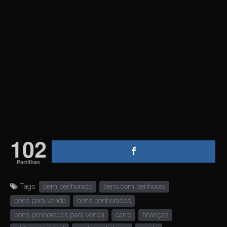
102
Partilhas
Tags:
bem penhorado
bens com penhoras
bens para venda
bens penhorados
bens penhorados para venda
carro
finanças