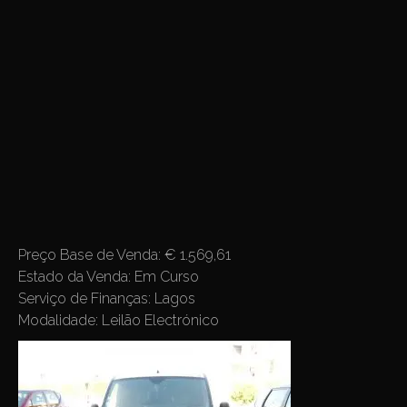
Preço Base de Venda:
€ 1.569,61
Estado da Venda:
Em Curso
Serviço de Finanças:
Lagos
Modalidade:
Leilão Electrónico