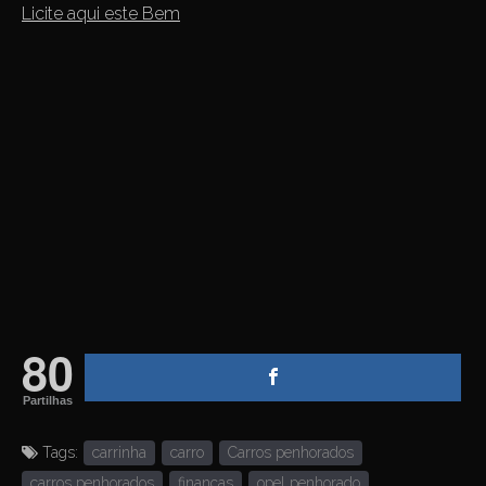
Licite aqui este Bem
80
Partilhas
Tags:
carrinha
carro
Carros penhorados
carros penhorados
finanças
opel penhorado