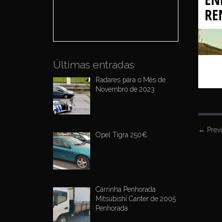
o
r
:
Últimas entradas
Radares para o Mês de
Novembro de 2023
P
←
Prev
Opel Tigra 250€
o
s
t
n
Carrinha Penhorada
a
Mitsubishi Canter de 2005
Penhorada
v