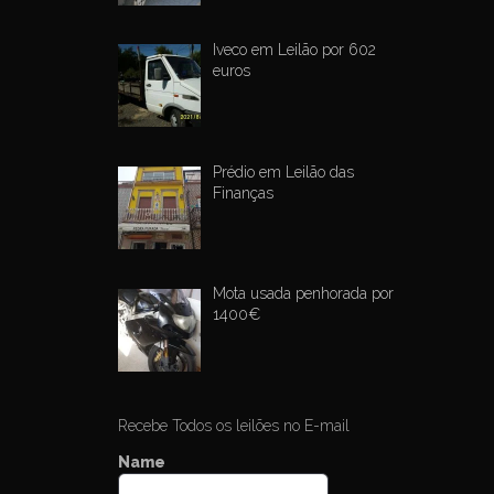
i
g
Iveco em Leilão por 602
a
euros
t
i
o
Prédio em Leilão das
Finanças
n
Mota usada penhorada por
1400€
Recebe Todos os leilões no E-mail
Name