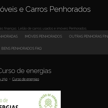
óveis e Carros Penhorados
 finanças. Leilão de carros usados e imóveis Penhorados.
ENHORADAS
IMÓVEIS PENHORADOS
OUTRAS PENHORAS FI
BENS PENHORADOS FAQ
urso de energias
× 250
•
Curso de energias