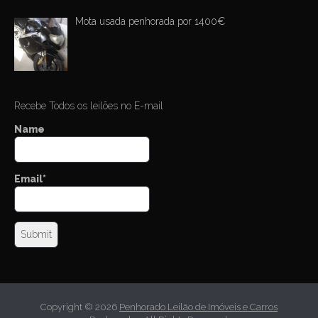
Mota usada penhorada por 1400€
Recebe Todos os leilões no E-mail
Name
Email*
Copyright © 2026
Penhorado Leilão de Imóveis e Carros