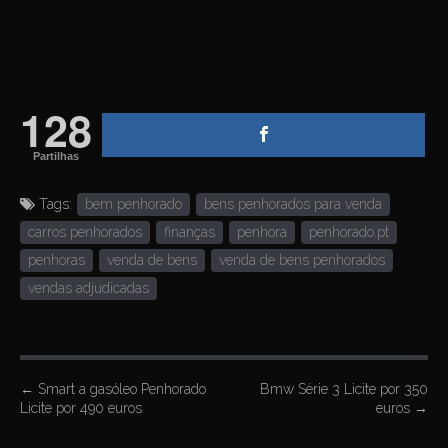
128
Partilhas
Tags:
bem penhorado
bens penhorados para venda
carros penhorados
finanças
penhora
penhorado.pt
penhoras
venda de bens
venda de bens penhorados
vendas adjudicadas
P
←
Smart a gasóleo Penhorado
Bmw Série 3 Licite por 350
Licite por 490 euros
euros
→
o