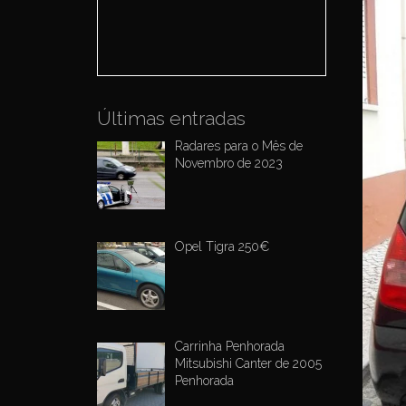
o
r
:
Últimas entradas
Radares para o Mês de
Novembro de 2023
Opel Tigra 250€
Carrinha Penhorada
Mitsubishi Canter de 2005
Penhorada