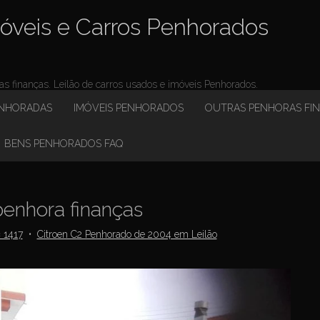
óveis e Carros Penhorados
 finanças. Leilão de carros usados e imóveis Penhorados.
ENHORADAS
IMÓVEIS PENHORADOS
OUTRAS PENHORAS FI
BENS PENHORADOS FAQ
enhora finanças
 1417
•
Citroen C2 Penhorado de 2004 em Leilão