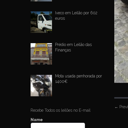
Iveco em Leilão por 602
euros
Prédio em Leilão das
Finanças
Mota usada penhorada por
1400€
P
←
Prev
Recebe Todos os leilões no E-mail
o
Name
s