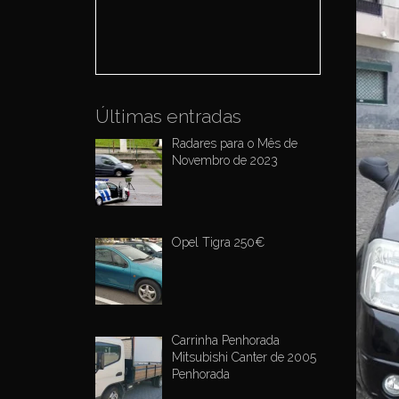
o
r
:
Últimas entradas
Radares para o Mês de
Novembro de 2023
Opel Tigra 250€
Carrinha Penhorada
Mitsubishi Canter de 2005
Penhorada