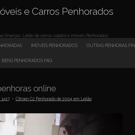
óveis e Carros Penhorados
 finanças. Leilão de carros usados e imóveis Penhorados.
ENHORADAS
IMÓVEIS PENHORADOS
OUTRAS PENHORAS FI
BENS PENHORADOS FAQ
enhoras online
 1417
•
Citroen C2 Penhorado de 2004 em Leilão