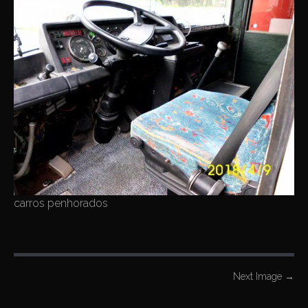
carros penhorados
P
Next Image
→
o