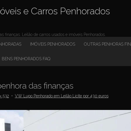
óveis e Carros Penhorados
 finanças. Leilão de carros usados e imóveis Penhorados.
ENHORADAS
IMÓVEIS PENHORADOS
OUTRAS PENHORAS FI
BENS PENHORADOS FAQ
enhora das finanças
× 532
•
VW Lupo Penhorado em Leilão Licite por 430 euros