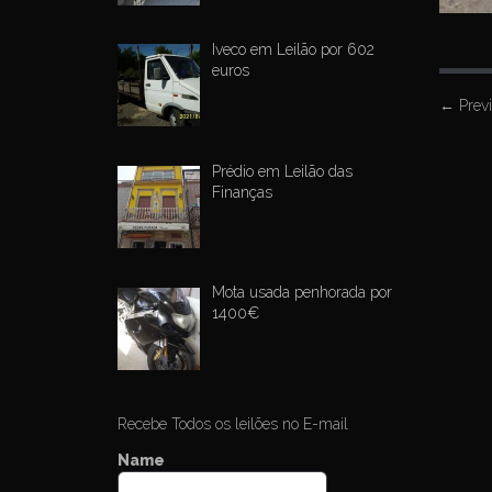
Iveco em Leilão por 602
euros
P
←
Prev
o
s
Prédio em Leilão das
Finanças
t
n
a
v
Mota usada penhorada por
1400€
i
g
a
t
Recebe Todos os leilões no E-mail
i
Name
o