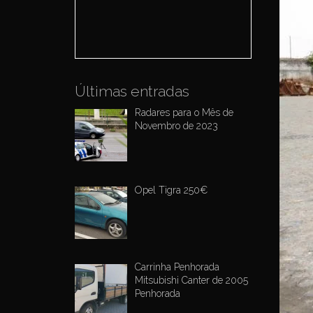
o
r
:
Últimas entradas
Radares para o Mês de
Novembro de 2023
Opel Tigra 250€
Carrinha Penhorada
Mitsubishi Canter de 2005
Penhorada