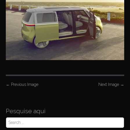
P
←
Previous Image
Next Image
→
o
s
t
Pesquise aqui
n
S
a
e