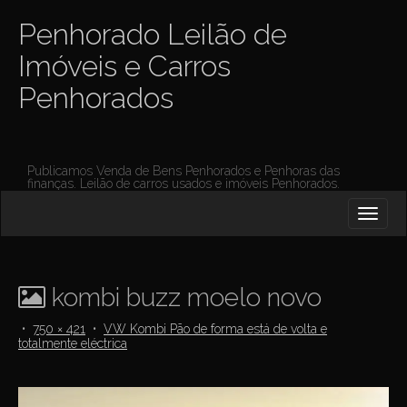
Penhorado Leilão de
Imóveis e Carros
Penhorados
Publicamos Venda de Bens Penhorados e Penhoras das
finanças. Leilão de carros usados e imóveis Penhorados.
M
S
K
A
I
I
P
T
N
O
kombi buzz moelo novo
M
C
O
E
•
750 × 421
•
VW Kombi Pão de forma está de volta e
N
totalmente eléctrica
N
T
E
U
N
T