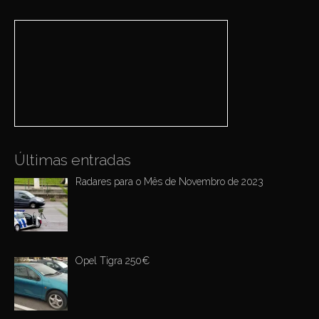
a
v
r
i
c
h
g
f
a
o
r
t
:
i
o
n
Últimas entradas
Radares para o Mês de Novembro de 2023
Opel Tigra 250€