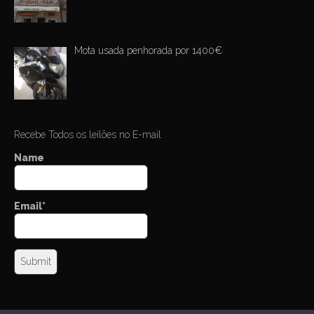
Mota usada penhorada por 1400€
Recebe Todos os leilões no E-mail
Name
Email*