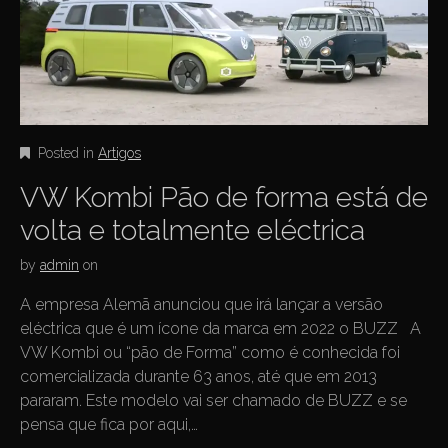
Posted in
Artigos
VW Kombi Pão de forma está de
volta e totalmente eléctrica
by
admin
on
A empresa Alemã anunciou que irá lançar a versão
eléctrica que é um ícone da marca em 2022 o BUZZ A
VW Kombi ou “pão de Forma” como é conhecida foi
comercializada durante 63 anos, até que em 2013
pararam. Este modelo vai ser chamado de BUZZ e se
pensa que fica por aqui,…