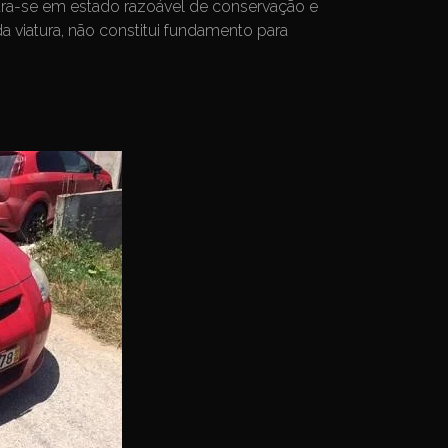
ntra-se em estado razoável de conservação e
da viatura, não constitui fundamento para