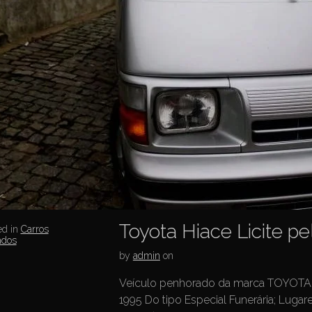
Toyota Hiace Licite 
ed in
Carros
ados
by
admin
on
Veículo penhorado da marca TOYOTA C
1995 Do tipo Especial Funerária; Lugar