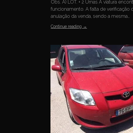
Obs. A) LOT. + 2 Urnas A viatura enco
funcionamento. A falta de verificação 
anulação da venda, sendo a mesma…
Continue reading
→