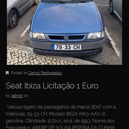
Posted in
Carros Penhorados
Seat Ibiza Licitação 1 Euro
by
admin
on
Veículo ligeiro de passageiros da marca SEAT com a
matricula: 79-33-CH, Modelo IBIZA (6K3-AAV-2),
gasolina, Cilindrada: 1272cc, azul, de 1993. Nome dos
Executados: ANDRE DE SOUSA PEREIRA DA CUNHA