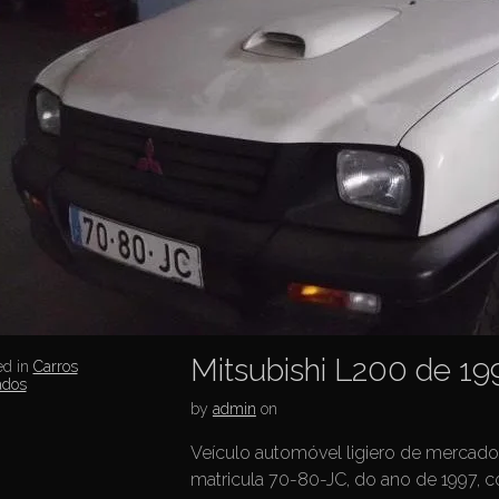
Mitsubishi L200 de 19
ed in
Carros
ados
by
admin
on
Veículo automóvel ligiero de mercad
matricula 70-80-JC, do ano de 1997, 