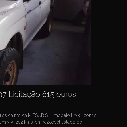
97 Licitação 615 euros
orias da marca MITSUBISHI, modelo L200, com a
com 359.202 kms, em razoável estado de