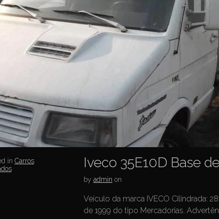
Iveco 35E10D Base de
ed in
Carros
ados
by
admin
on
Veículo da marca IVECO Cilindrada: 2
de 1999 do tipo Mercadorias. Advertê