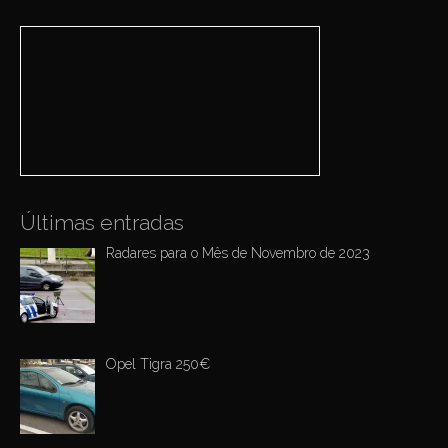
a
r
c
h
f
o
r
:
Últimas entradas
Radares para o Mês de Novembro de 2023
Opel Tigra 250€