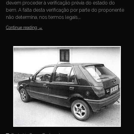
devem proceder à verificação prévia do estado do
bem. A falta desta verificação por parte do proponente
não determina, nos termos legais,…
Continue reading
→