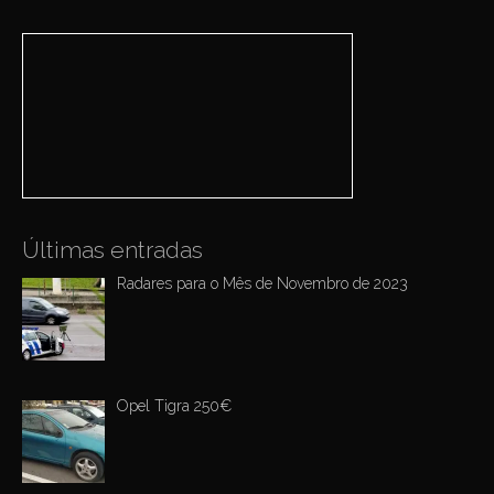
a
r
c
h
f
o
r
:
Últimas entradas
Radares para o Mês de Novembro de 2023
Opel Tigra 250€