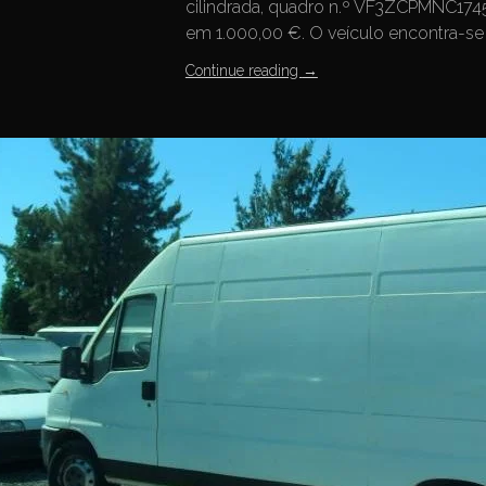
cilindrada, quadro n.º VF3ZCPMNC1745
em 1.000,00 €. O veículo encontra-se n
Continue reading
→