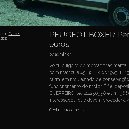
PEUGEOT BOXER Penh
ed in
Carros
ados
euros
by
admin
on
Veículo ligeiro de mercadorias marc
com matrícula 45-30-FX de 1995-11-13,
outra, em mau estado de conservaçã
funcionamento do motor. É fiel dep
GUERREIRO, tel. 212250958 e tlm. 96
interessados, que devem proceder à ve
Continue reading
→