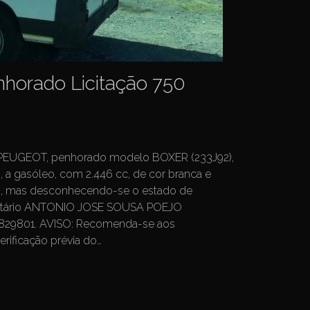
orado Licitação 750
a PEUGEOT, penhorado modelo BOXER (233J92),
 a gasóleo, com 2.446 cc, de cor branca e
o, mas desconhecendo-se o estado de
ositário ANTONIO JOSE SOUSA POEJO
6829801. AVISO: Recomenda-se aos
rificação prévia do…