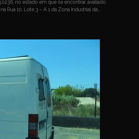
0236, no estado em que se encontrar, avaliado
a Rua 10, Lote 3 – A 1 da Zona Industrial da…