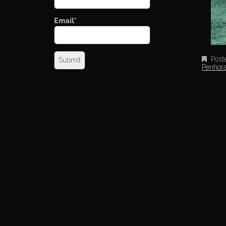
Email*
Post
Penhor