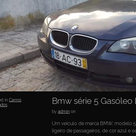
Bmw série 5 Gasóleo 
ed in
Carros
ados
by
admin
on
Um veículo de marca BMW, modelo 560
ligeiro de passageiros, de cor azul e 