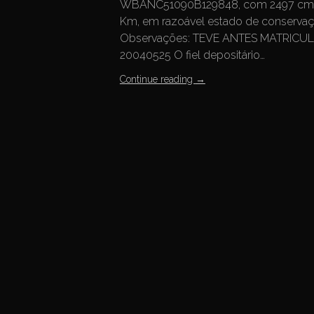
WBANC51090B129848, com 2497 cm³ d
Km, em razoável estado de conservaç
Observações: TEVE ANTES MATRICU
20040525 O fiel depositário…
Continue reading
→