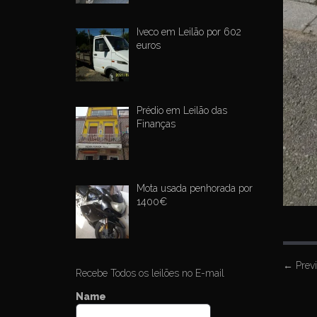
Iveco em Leilão por 602
euros
Prédio em Leilão das
Finanças
Mota usada penhorada por
1400€
P
←
Prev
Recebe Todos os leilões no E-mail
o
Name
s