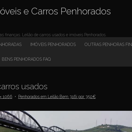
óveis e Carros Penhorados
 finanças. Leilão de carros usados e imóveis Penhorados.
ENHORADAS
IMÓVEIS PENHORADOS
OUTRAS PENHORAS FI
BENS PENHORADOS FAQ
arros usados
× 1066
•
Penhorados em Leilão Bem 316i por 350€