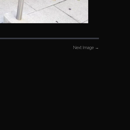
Next Image
→