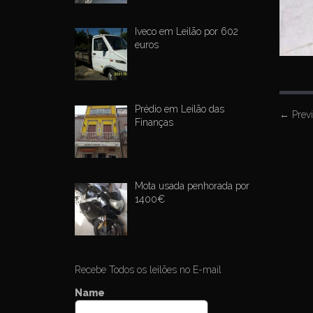
Iveco em Leilão por 602
euros
Prédio em Leilão das
P
←
Prev
Finanças
o
s
t
Mota usada penhorada por
n
1400€
a
v
i
g
Recebe Todos os leilões no E-mail
a
Name