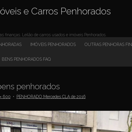
óveis e Carros Penhorados
 finanças. Leilão de carros usados e imóveis Penhorados.
ENHORADAS
IMÓVEIS PENHORADOS
OUTRAS PENHORAS FI
BENS PENHORADOS FAQ
ens penhorados
× 600
•
PENHORADO Mercedes CLA de 2016