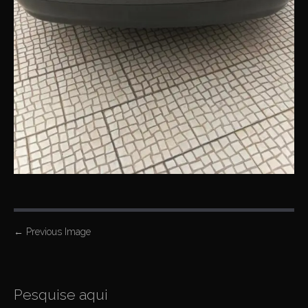
P
←
Previous Image
o
s
t
Pesquise aqui