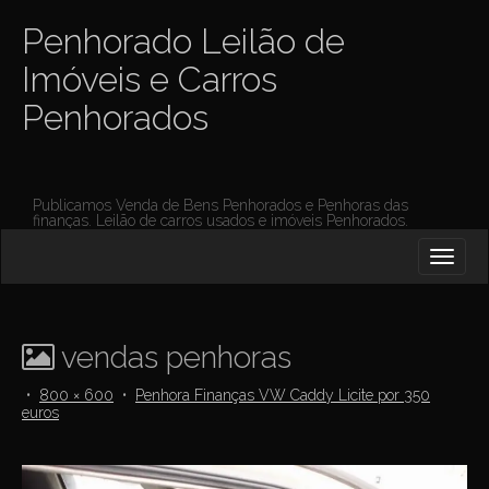
Penhorado Leilão de
Imóveis e Carros
Penhorados
Publicamos Venda de Bens Penhorados e Penhoras das
finanças. Leilão de carros usados e imóveis Penhorados.
M
S
K
A
I
I
P
T
N
O
vendas penhoras
M
C
O
E
•
800 × 600
•
Penhora Finanças VW Caddy Licite por 350
N
euros
N
T
E
U
N
T