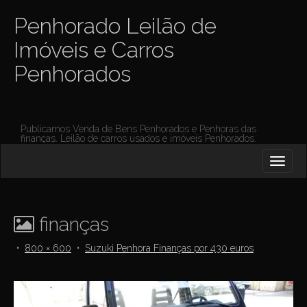
Penhorado Leilão de
Imóveis e Carros
Penhorados
Publicamos Venda de Bens Penhorados e Penhoras das
finanças. Leilão de carros usados e imóveis Penhorados.
M
S
K
A
I
I
P
T
N
O
finanças
M
C
O
E
•
800 × 600
•
Suzuki Penhora Finanças por 430 euros
N
N
T
E
U
N
T