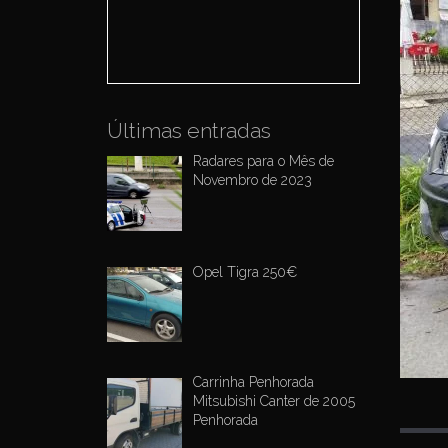
o
r
:
Últimas entradas
Radares para o Mês de
Novembro de 2023
Opel Tigra 250€
Carrinha Penhorada
Mitsubishi Canter de 2005
Penhorada