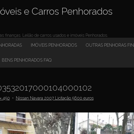
óveis e Carros Penhorados
 finanças. Leilão de carros usados e imóveis Penhorados.
ENHORADAS
IMÓVEIS PENHORADOS
OUTRAS PENHORAS FI
BENS PENHORADOS FAQ
3532017000104000102
× 450
•
Nissan Navara 2007 Licitação 5600 euros