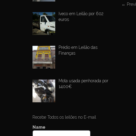
P
←
Prev
o
Iveco em Leilão por 602
euros
s
t
n
a
Prédio em Leilão das
Finanças
v
i
g
a
Mota usada penhorada por
1400€
t
i
o
n
Recebe Todos os leilões no E-mail
Name