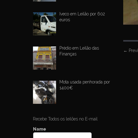
Iveco em Leilão por 602
euros
Prédio em Leilão das
P
←
Prev
Finanças
o
s
t
Mota usada penhorada por
n
1400€
a
v
i
g
Recebe Todos os leilões no E-mail
a
Name