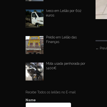
Iveco em Leilão por 602
euros
Prédio em Leilão das
Finanças
P
←
Prev
o
s
Mota usada penhorada por
t
1400€
n
a
v
Recebe Todos os leilões no E-mail
i
Name
g