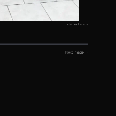
mota penhorada
Next Image
→