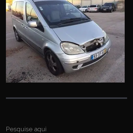
P
o
s
Pesquise aqui