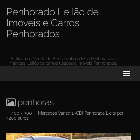
Penhorado Leilão de
Imóveis e Carros
Penhorados
Publicamos Venda de Bens Penhorados e Penhoras das
finanças. Leilão de carros usados e imóveis Penhorados.
M
S
K
A
I
I
P
T
N
O
penhoras
M
C
O
E
•
400 × 300
•
Mercedes Vaneo 1.7CDI Penhorada Licite por
N
4200 euros
N
T
E
U
N
T