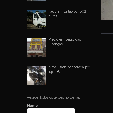
Iveco em Leilão por 602
euros
Prédio em Leilão das
P
Finanças
o
s
t
Mota usada penhorada por
n
1400€
a
v
i
g
Recebe Todos os leilões no E-mail
a
Name
t