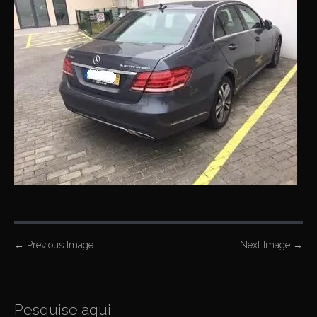
P
←
Previous Image
Next Image
→
o
s
t
Pesquise aqui