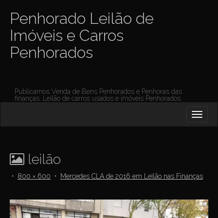
Penhorado Leilão de
Imóveis e Carros
Penhorados
Publicamos Venda de Bens Penhorados e Penhoras das
finanças. Leilão de carros usados e imóveis Penhorados.
M
S
K
A
I
I
P
T
N
O
leilão
M
C
O
E
•
800 × 600
•
Mercedes CLA de 2016 em Leilão nas Finanças
N
N
T
E
U
N
T