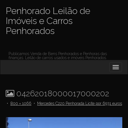
Penhorado Leilão de
Imóveis e Carros
Penhorados
Publicamos Venda de Bens Penhorados e Penhoras das
finanças. Leilão de carros usados e imóveis Penhorados.
M
S
K
A
I
I
P
T
N
O
04262018000017000202
M
C
O
E
•
800 × 1066
•
Mercedes C220 Penhorada Licite por 6931 euros
N
N
T
E
U
N
T