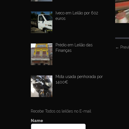
Iveco em Leilão por 602
euros
Prédio em Leilão das
P
←
Prev
Finanças
o
s
t
Mota usada penhorada por
n
1400€
a
v
i
g
Recebe Todos os leilões no E-mail
a
Name