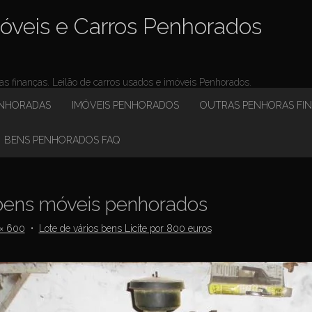
óveis e Carros Penhorados
 finanças. Leilão de carros usados e imóveis Penhorados.
ENHORADAS
IMÓVEIS PENHORADOS
OUTRAS PENHORAS FI
BENS PENHORADOS FAQ
ens móveis penhorados
× 600
•
Lote de vários bens Licite por 800 euros