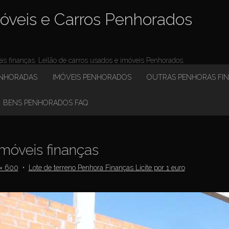
óveis e Carros Penhorados
 finanças. Leilão de carros usados e imóveis Penhorados.
ENHORADAS
IMÓVEIS PENHORADOS
OUTRAS PENHORAS FI
BENS PENHORADOS FAQ
móveis finanças
× 600
•
Lote de terreno Penhora Finanças Licite por 1 euro