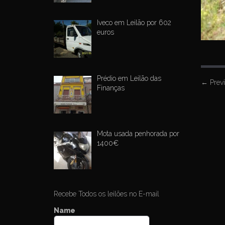
Iveco em Leilão por 602
euros
Prédio em Leilão das
P
←
Prev
Finanças
o
s
t
Mota usada penhorada por
n
1400€
a
v
i
g
Recebe Todos os leilões no E-mail
a
Name